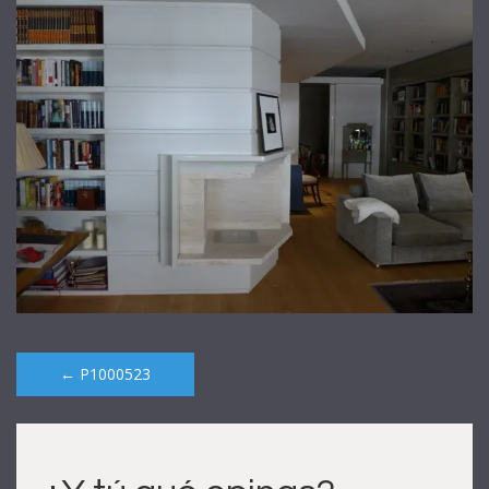
Post
←
P1000523
navigation