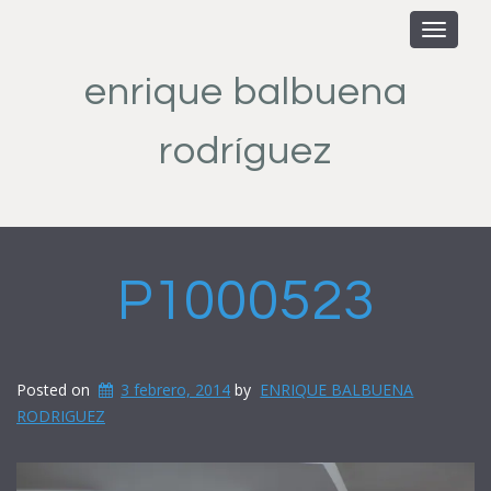
Toggle
navigat
enrique balbuena
rodríguez
P1000523
Posted on
3 febrero, 2014
by
ENRIQUE BALBUENA
RODRIGUEZ